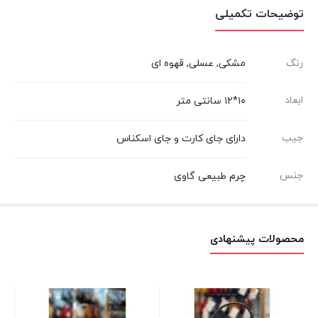
توضیحات تکمیلی
رنگ
مشکی, عسلی, قهوه ای
ابعاد
۱۰*۱۲ سانتی متر
جیب
دارای جای کارت و جای اسکناس
جنس
چرم طبیعی گاوی
محصولات پیشنهادی
کیف