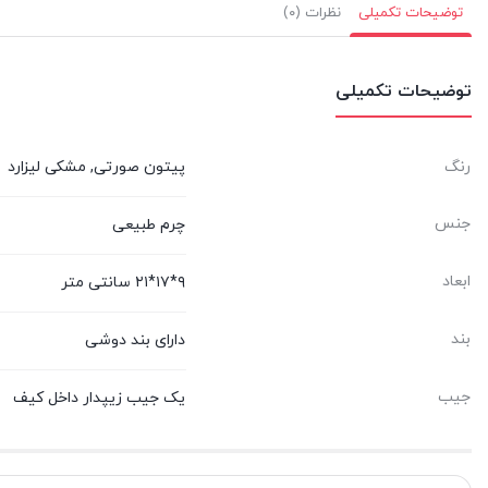
توضیحات تکمیلی
نظرات (۰)
توضیحات تکمیلی
رنگ
پیتون صورتی, مشکی لیزارد
جنس
چرم طبیعی
ابعاد
۹*۱۷*۲۱ سانتی متر
بند
دارای بند دوشی
جیب
یک جیب زیپدار داخل کیف