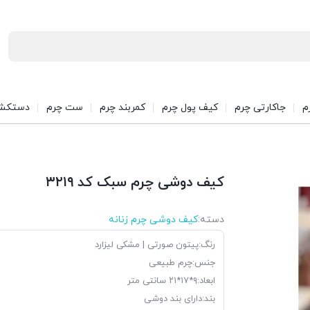
م
جاکارتی چرم
کیف پول چرم
کمربند چرم
ست چرم
دستکش
کیف دوشی چرم سبک کد ۳۲۱۹
دسته:
کیف دوشی چرم زنانه
رنگ:پیتون صورتی | مشکی لیزارد
جنس:چرم طبیعی
ابعاد:۹*۱۷*۲۱ سانتی متر
بند:دارای بند دوشی