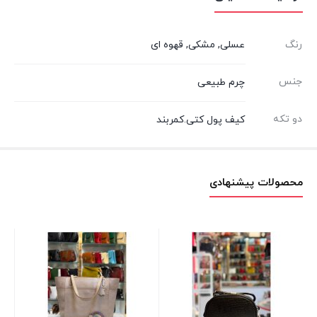
رنگ
عسلی, مشکی, قهوه ای
جنس
چرم طبیعی
دو تکه
کیف پول کتی.کمربند
محصولات پیشنهادی
کیف
۰۰