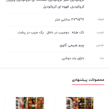
کروکودیل, قهوه ای کروکودیل
ابعاد
۷*۱۵*۲۷ سانتی متر
جیب
تک طبله . دوجیب در داخل . یک جیب در پشت
جنس
چرم طبیعی گاوی
بند
دارای بند دوشی
محصولات پیشنهادی
کیف