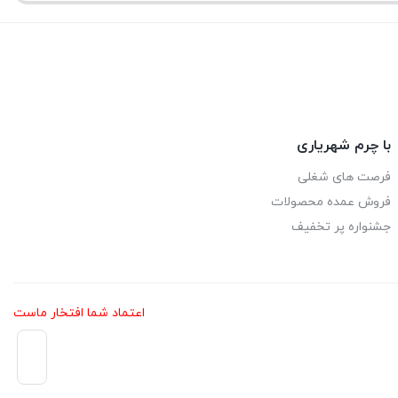
3,080,000 تومان
through
3,160,000 تومان
با چرم شهریاری
فرصت های شغلی
فروش عمده محصولات
جشنواره پر تخفیف
اعتماد شما افتخار ماست