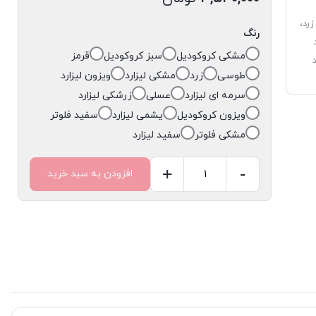
رد،
رنگ
مشکی کروکودیل
سبز کروکودیل
قرمز
طوسی
زرد
مشکی لیزارد
ویزون لیزارد
سرمه ای لیزارد
عسلی
زرشکی لیزارد
ویزون کروکودیل
یشمی لیزارد
سفید فلوتر
مشکی فلوتر
سفید لیزارد
+
-
افزودن به سبد خرید
کیف
زنانه
با
زنجیر
طلایی
کد
۶۳۸