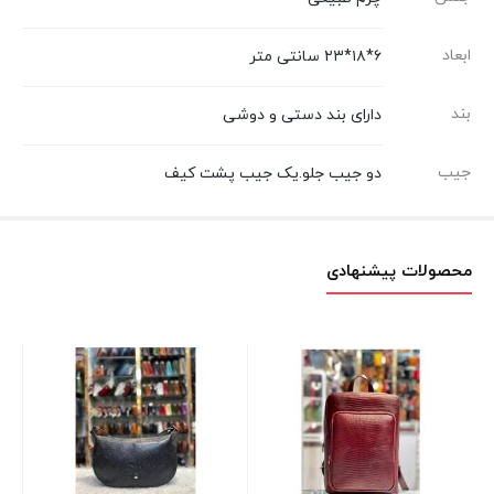
ابعاد
۶*۱۸*۲۳ سانتی متر
بند
دارای بند دستی و دوشی
جیب
دو جیب جلو.یک جیب پشت کیف
محصولات پیشنهادی
کیف
۰۰
۰۰