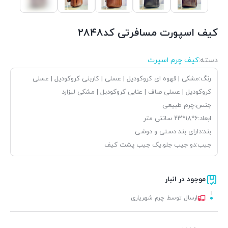
کیف اسپورت مسافرتی کد۲۸۴۸
دسته:
کیف چرم اسپرت
رنگ:مشکی | قهوه ای کروکودیل | عسلی | کاربنی کروکودیل | عسلی
کروکودیل | عسلی صاف | عنابی کروکودیل | مشکی لیزارد
جنس:چرم طبیعی
ابعاد:۶*۱۸*۲۳ سانتی متر
بند:دارای بند دستی و دوشی
جیب:دو جیب جلو.یک جیب پشت کیف
موجود در انبار
ارسال توسط چرم شهریاری