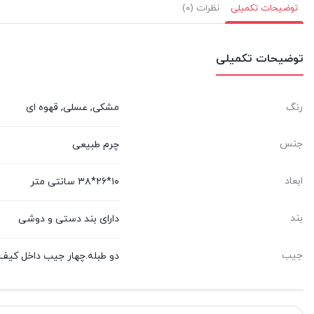
توضیحات تکمیلی
نظرات (۰)
توضیحات تکمیلی
رنگ
مشکی, عسلی, قهوه ای
جنس
چرم طبیعی
ابعاد
۱۰*۲۶*۳۸ سانتی متر
بند
دارای بند دستی و دوشی
جیب
دو طبله.چهار جیب داخل کیف