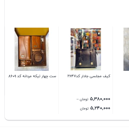
کیف مجلسی جادار کد۲۶۴۷
ست چهار تیکه مردانه کد ۸۶۰۹
کی
۰۰
۵,۳۸۰,۰۰۰
–
تومان
Price
۵,۲۴۰,۰۰۰
تومان
range:
5,240,000 تومان