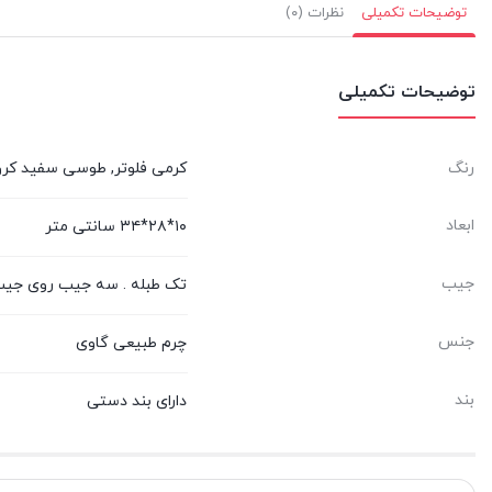
توضیحات تکمیلی
نظرات (۰)
توضیحات تکمیلی
رنگ
کرمی فلوتر, طوسی سفید کروکو
ابعاد
۱۰*۲۸*۳۴ سانتی متر
جیب
تک طبله . سه جیب روی جیب
جنس
چرم طبیعی گاوی
بند
دارای بند دستی