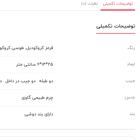
توضیحات تکمیلی
نظرات (۰)
توضیحات تکمیلی
رنگ
قرمز کروکودیل, طوسی کروکودی
ابعاد
۲۵*۱۴*۶ سانتی متر
جیب
دو طبله . دو جیب در داخل . د
جنس
چرم طبیعی گاوی
بند
دارای بند دوشی