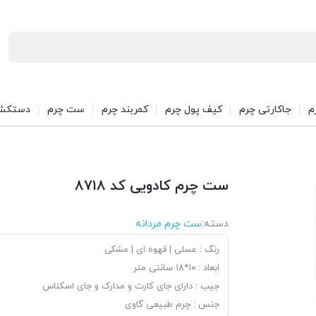
م
جاکارتی چرم
کیف پول چرم
کمربند چرم
ست چرم
دستکش
ست چرم کادویی کد ۸۷۱۸
دسته:
ست چرم مردانه
رنگ : عسلی | قهوه ای | مشکی
ابعاد : ۱۰*۱۸ سانتی متر
جیب : دارای جای کارت و مدارک و جای اسکناس
جنس : چرم طبیعی گاوی