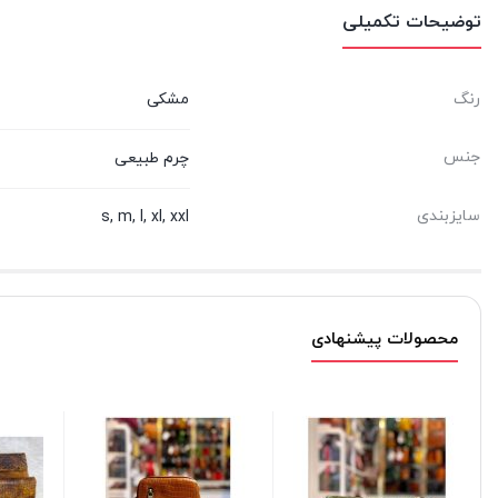
توضیحات تکمیلی
رنگ
مشکی
جنس
چرم طبیعی
سایزبندی
s, m, l, xl, xxl
محصولات پیشنهادی