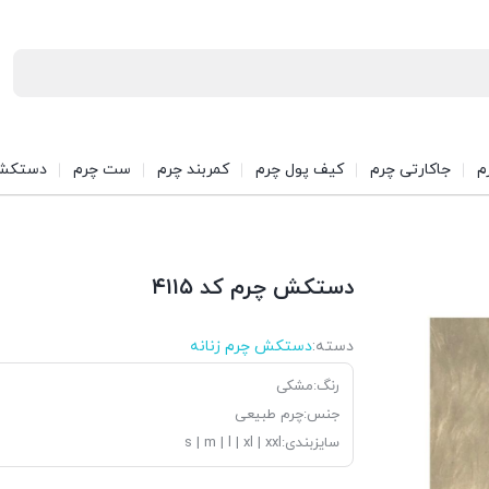
م
جاکارتی چرم
کیف پول چرم
کمربند چرم
ست چرم
دستکش
دستکش چرم کد ۴۱۱۵
دسته:
دستکش چرم زنانه
رنگ:مشکی
جنس:چرم طبیعی
سایزبندی:s | m | l | xl | xxl